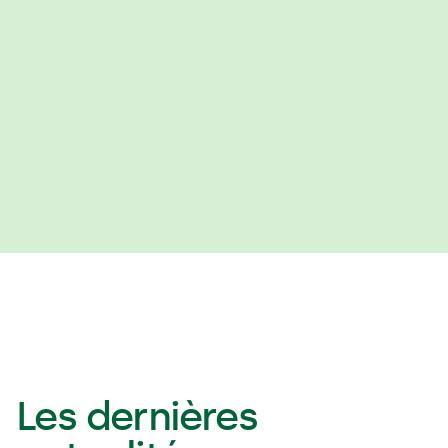
Email
cstalence@wanadoo.fr
Les dernières