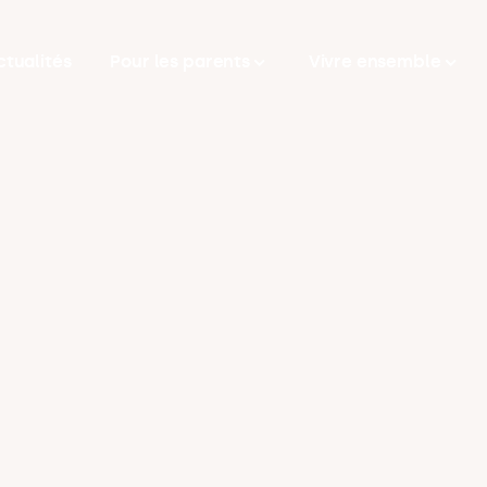
ctualités
ctualités
Pour les parents
Pour les parents
Vivre ensemble
Vivre ensemble



