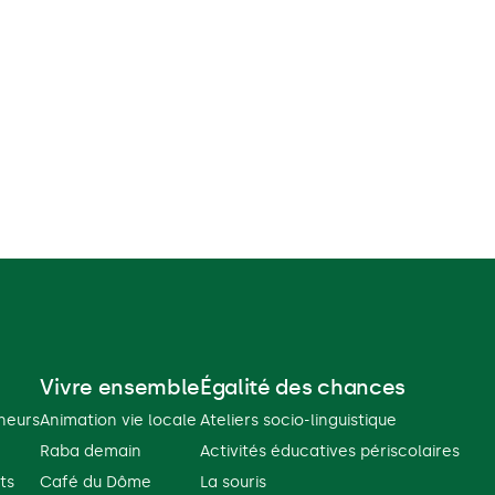
Vivre ensemble
Égalité des chances
ineurs
Animation vie locale
Ateliers socio-linguistique
Raba demain
Activités éducatives périscolaires
ts
Café du Dôme
La souris